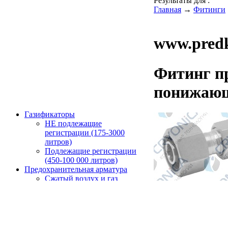
Результаты для
:
Главная
→
Фитинги
www.predk
Фитинг п
понижающ
Газификаторы
НЕ подлежащие
регистрации (175-3000
литров)
Подлежащие регистрации
(450-100 000 литров)
Предохранительная арматура
Сжатый воздух и газ
Клапаны открытого
Купить
типа
Скачать тех лист
Клапаны закрытого
типа
Фитинг прямой кон
Пар