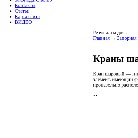
Контакты
Статьи
Карта сайта
ВИДЕО
Результаты для
:
Главная
→
Запорная
Краны ш
Кран шаровый — тип
элемент, имеющий фо
произвольно располо
О продукции
Газификаторы
НЕ подлежащие
A-Flo
регистрации (175-3000
литров)
Подлежащие регистрации
Meca-
(450-100 000 литров)